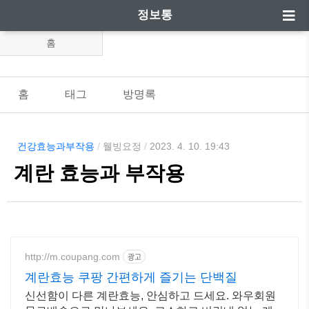
정보통
홈
홈
태그
방명록
건강효능과부작용
/
웰빙요정
/
2023. 4. 10. 19:43
계란 효능과 부작용
http://m.coupang.com
광고
계란효능 쿠팡 간편하게 즐기는 단백질
신선함이 다른 계란효능, 안심하고 드세요. 와우회원