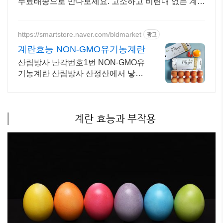
무료배송으로 만나보세요. 고소하고 비린내 없는 계
란, 탱글한 노른자로 풍미를 더하세요.
https://smartstore.naver.com/bldmarket
광고
계란효능 NON-GMO유기농계란
산림방사 난각번호1번 NON-GMO유
기농계란 산림방사 산정산에서 낳은
난각번호1번 유기농계란
계란 효능과 부작용